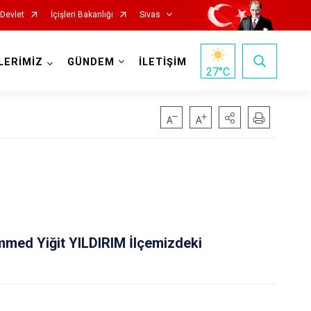
-Devlet
İçişleri Bakanlığı
Sivas
LERİMİZ
GÜNDEM
İLETİŞİM
27
°C
İmranlı
Kangal
ed Yiğit YILDIRIM İlçemizdeki
Koyulhisar
Şarkışla
Suşehri