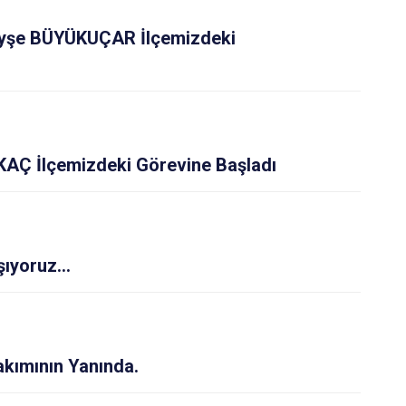
Ulaş
şe BÜYÜKUÇAR İlçemizdeki
Yıldızeli
Zara
Ç İlçemizdeki Görevine Başladı
ıyoruz...
Takımının Yanında.