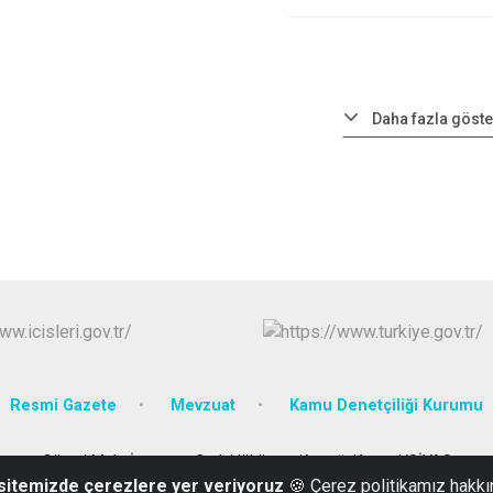
Daha fazla göste
Resmi Gazete
Mevzuat
Kamu Denetçiliği Kurumu
Gürsel Mah. İstasyon Cad. Hükümet Konağı Kangal/SİVAS
 sitemizde çerezlere yer veriyoruz
🍪 Çerez politikamız hakkı