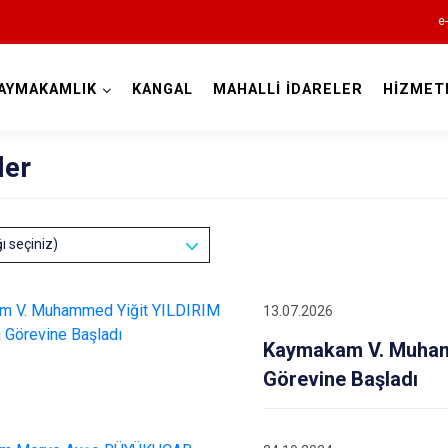
e
AYMAKAMLIK
KANGAL
MAHALLİ İDARELER
HİZMET
Sivas
ler
ğı seçiniz)
Akıncılar
13.07.2026
Altınyayla
Kaymakam V. Muhamm
Divriği
Görevine Başladı
Doğanşar
Gemerek