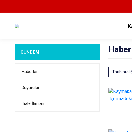
K
Haber
GÜNDEM
Haberler
Tarih aralı
Duyurular
İhale İlanları