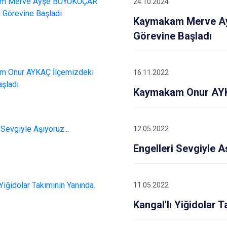
24.10.2024
Gölova
Kaymakam Merve Ay
Gürün
Görevine Başladı
Hafik
16.11.2022
Kaymakam Onur AYKA
12.05.2022
Engelleri Sevgiyle Aş
11.05.2022
Kangal'lı Yiğidolar 