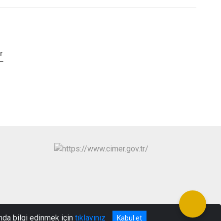
r
nda bilgi edinmek için
tıklayınız
Kabul et