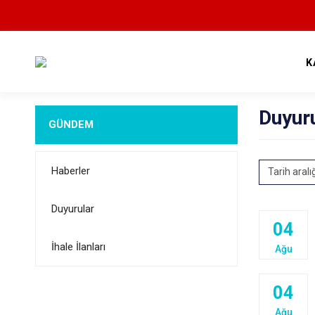
K
Duyur
GÜNDEM
Haberler
Tarih aralı
Duyurular
04
İhale İlanları
Ağu
04
Ağu