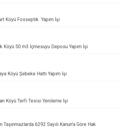
Ulaş
Yıldızeli
urt Köyü Fosseptik Yapım İşi
Zara
lık Köyü 50 m3 İçmesuyu Deposu Yapım İşi
aya Köyü Şebeke Hattı Yapım İşi
an Köyü Terfi Tesisi Yenileme İşi
n Taşınmazlarda 6292 Sayılı Kanun'a Göre Hak