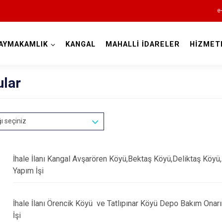
e
AYMAKAMLIK
KANGAL
MAHALLİ İDARELER
HİZMET
Sivas
ular
ğı seçiniz
Akıncılar
İhale İlanı Kangal Avşarören Köyü,Bektaş Köyü,Deliktaş K
Altınyayla
Yapım İşi
Divriği
Doğanşar
İhale İlanı Örencik Köyü ve Tatlıpınar Köyü Depo Bakım Onar
Gemerek
İşi