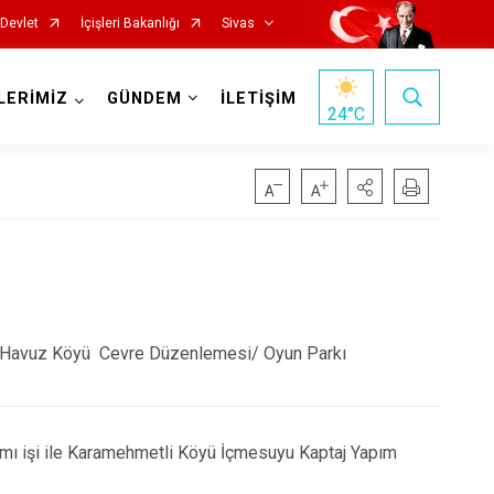
-Devlet
İçişleri Bakanlığı
Sivas
LERİMİZ
GÜNDEM
İLETİŞİM
24
°C
İmranlı
öyü,Havuz Köyü Cevre Düzenlemesi/ Oyun Parkı
Kangal
Koyulhisar
Şarkışla
ımı işi ile Karamehmetli Köyü İçmesuyu Kaptaj Yapım
Suşehri